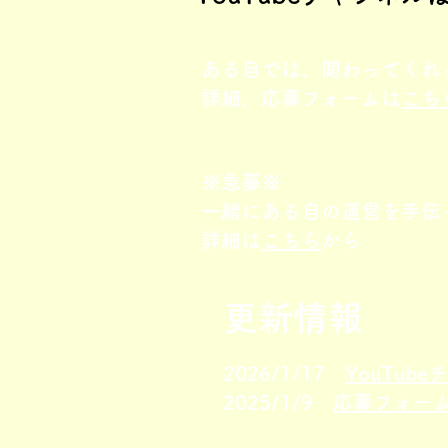
ある自では、関わってくれ
​詳細、応募フォームは
こち
※急募※
一緒にある自の運営を手伝
​詳細は
こちら
から
更新情報
2026/1/17
YouTub
2025/1/9
応募フォー